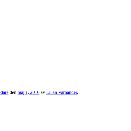
edare
den
maj 1, 2016
av
Lilian Varnander
.