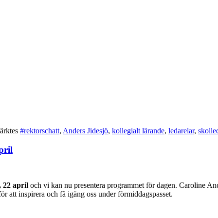
ärktes
#rektorschatt
,
Anders Jidesjö
,
kollegialt lärande
,
ledarelar
,
skolle
pril
 22 april
och vi kan nu presentera programmet för dagen. Caroline And
 att inspirera och få igång oss under förmiddagspasset.