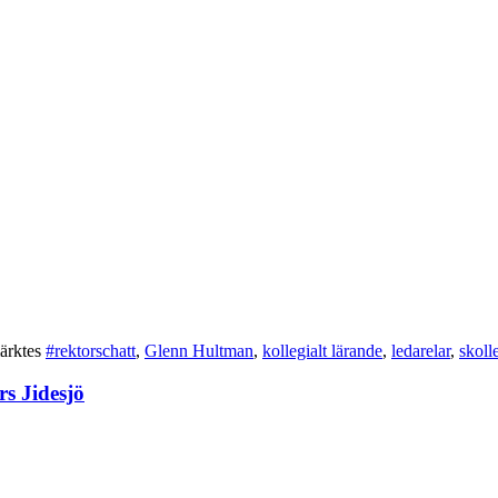
ärktes
#rektorschatt
,
Glenn Hultman
,
kollegialt lärande
,
ledarelar
,
skoll
s Jidesjö