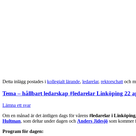
Detta inlägg postades i
kollegialt lärande
,
ledarelar
,
rektorschatt
och m
Tema – hållbart ledarskap #ledarelar Linköping 22 a
Lämna ett svar
Om en månad är det äntligen dags för vårens
#ledarelar i Linköping,
Hultman
, som deltar under dagen och
Anders Jidesjö
som kommer för
Program för dagen: