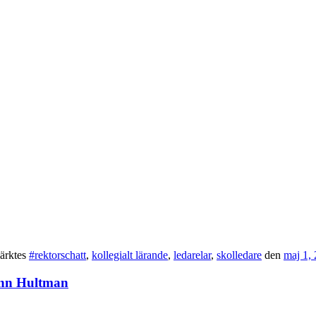
ärktes
#rektorschatt
,
kollegialt lärande
,
ledarelar
,
skolledare
den
maj 1,
lenn Hultman