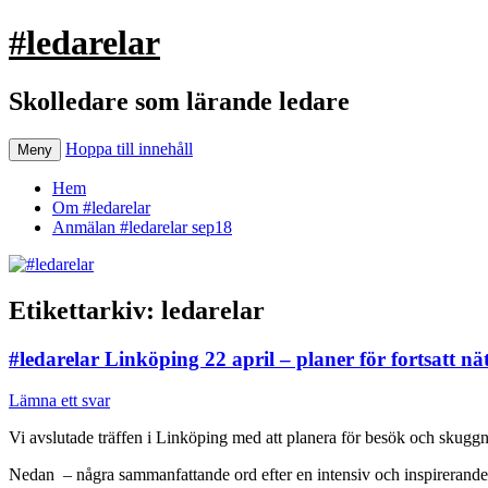
#ledarelar
Skolledare som lärande ledare
Hoppa till innehåll
Meny
Hem
Om #ledarelar
Anmälan #ledarelar sep18
Etikettarkiv:
ledarelar
#ledarelar Linköping 22 april – planer för fortsatt n
Lämna ett svar
Vi avslutade träffen i Linköping med att planera för besök och skuggni
Nedan – några sammanfattande ord efter en intensiv och inspirerande