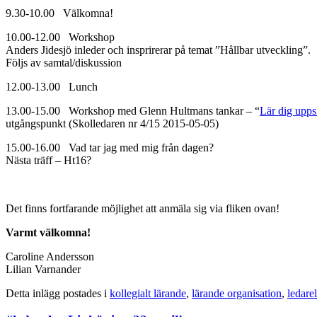
9.30-10.00 Välkomna!
10.00-12.00 Workshop
Anders Jidesjö inleder och insprirerar på temat ”Hållbar utveckling”.
Följs av samtal/diskussion
12.00-13.00 Lunch
13.00-15.00 Workshop med Glenn Hultmans tankar – “
Lär dig upps
utgångspunkt (Skolledaren nr 4/15 2015-05-05)
15.00-16.00 Vad tar jag med mig från dagen?
Nästa träff – Ht16?
Det finns fortfarande möjlighet att anmäla sig via fliken ovan!
Varmt välkomna!
Caroline Andersson
Lilian Varnander
Detta inlägg postades i
kollegialt lärande
,
lärande organisation
,
ledarel