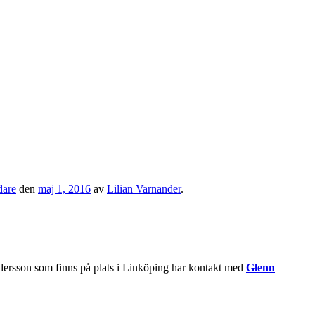
dare
den
maj 1, 2016
av
Lilian Varnander
.
ersson som finns på plats i Linköping har kontakt med
Glenn