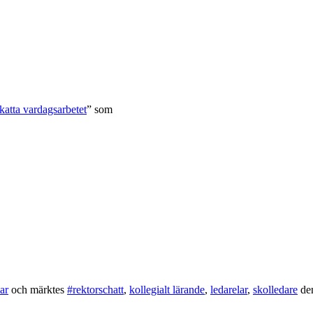
katta vardagsarbetet
” som
ar
och märktes
#rektorschatt
,
kollegialt lärande
,
ledarelar
,
skolledare
de