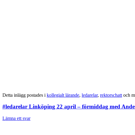
Detta inlägg postades i
kollegialt lärande
,
ledarelar
,
rektorschatt
och m
#ledarelar Linköping 22 april – förmiddag med Ander
Lämna ett svar