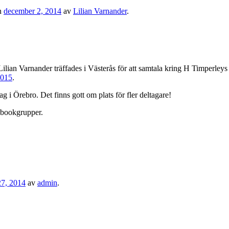
n
december 2, 2014
av
Lilian Varnander
.
Lilian Varnander träffades i Västerås för att samtala kring H Timperley
2015
.
 i Örebro. Det finns gott om plats för fler deltagare!
cebookgrupper.
7, 2014
av
admin
.