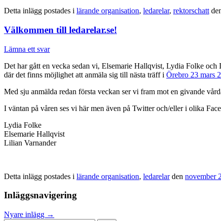
Detta inlägg postades i
lärande organisation
,
ledarelar
,
rektorschatt
de
Välkommen till ledarelar.se!
Lämna ett svar
Det har gått en vecka sedan vi, Elsemarie Hallqvist, Lydia Folke och 
där det finns möjlighet att anmäla sig till nästa träff i
Örebro 23 mars 
Med sju anmälda redan första veckan ser vi fram mot en givande vårdag
I väntan på våren ses vi här men även på Twitter och/eller i olika Fa
Lydia Folke
Elsemarie Hallqvist
Lilian Varnander
Detta inlägg postades i
lärande organisation
,
ledarelar
den
november 2
Inläggsnavigering
Nyare inlägg
→