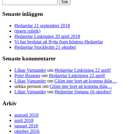
Sök
efter:
Senaste inläggen
#ledarelar 21 september 2018
(ingen rubrik)
#ledarelar Linköping 20 april 2018
Vi har beslutat att flytta fram höstens #ledarelar
#ledarelar Stockholm 21 oktober
Senaste kommentarer
Lilian Varnander
om
#ledarelar Linköping 22 april!
Peter Bragner
om
#ledarelar Linköping 22 april!
Lilian Varnander
om
Glöm inte bort att komma ihåg…
sirkka persson
om
Glöm inte bort att komma ihåg…
Lilian Varnander
om
#ledarelar Sigtuna 16 oktober!
Arkiv
augusti 2018
april 2018
januari 2018
oktober 2016