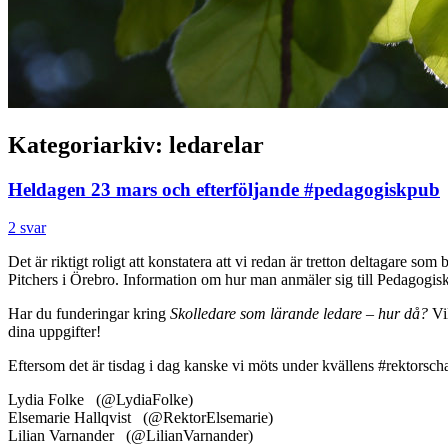
Kategoriarkiv:
ledarelar
Heldagen 23 mars och efterföljande #pedagogiskpub
2 svar
Det är riktigt roligt att konstatera att vi redan är tretton deltagare som
Pitchers
i Örebro. Information om hur man anmäler sig till Pedagogisk 
Har du funderingar kring
Skolledare som lärande ledare – hur då?
Vil
dina uppgifter!
Eftersom det är tisdag i dag kanske vi möts under kvällens #rektorsch
Lydia Folke (@LydiaFolke)
Elsemarie Hallqvist (@RektorElsemarie)
Lilian Varnander (@LilianVarnander)