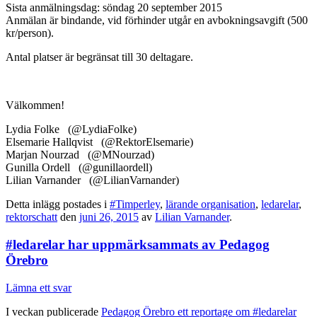
Sista anmälningsdag: söndag 20 september 2015
Anmälan är bindande, vid förhinder utgår en avbokningsavgift (500
kr/person).
Antal platser är begränsat till 30 deltagare.
Välkommen!
Lydia Folke (@LydiaFolke)
Elsemarie Hallqvist (@RektorElsemarie)
Marjan Nourzad (@MNourzad)
Gunilla Ordell (@gunillaordell)
Lilian Varnander (@LilianVarnander)
Detta inlägg postades i
#Timperley
,
lärande organisation
,
ledarelar
,
rektorschatt
den
juni 26, 2015
av
Lilian Varnander
.
#ledarelar har uppmärksammats av Pedagog
Örebro
Lämna ett svar
I veckan publicerade
Pedagog Örebro ett reportage om #ledarelar