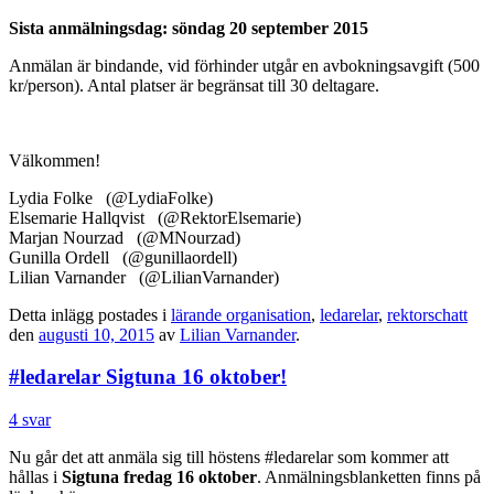
Sista anmälningsdag: söndag 20 september 2015
Anmälan är bindande, vid förhinder utgår en avbokningsavgift (500
kr/person). Antal platser är begränsat till 30 deltagare.
Välkommen!
Lydia Folke (@LydiaFolke)
Elsemarie Hallqvist (@RektorElsemarie)
Marjan Nourzad (@MNourzad)
Gunilla Ordell (@gunillaordell)
Lilian Varnander (@LilianVarnander)
Detta inlägg postades i
lärande organisation
,
ledarelar
,
rektorschatt
den
augusti 10, 2015
av
Lilian Varnander
.
#ledarelar Sigtuna 16 oktober!
4 svar
Nu går det att anmäla sig till höstens #ledarelar som kommer att
hållas i
Sigtuna fredag 16 oktober
. Anmälningsblanketten finns på