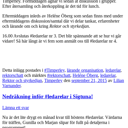
Timperley. Förmiddagen ägnar vi sedan åt diskussion i grupper.
Efter återsamling och återkoppling är det tid för lunch.
Eftermiddagen inleds av Heléne Öberg som sedan finns med under
eftermiddagens diskussion/samtal där vi delar tankar, erfarenheter
och lärande om och kring
Rektor och styrkedjan
.
16.00 Avslutas #ledarelar nr 3. Det blir spännande att se hur vi går
vidare! Så här långt är vi fem som anmält oss till #ledarelar nr 4.
Detta inlägg postades i
#Timperley
,
lärande organisation
,
ledarelar
,
rektorschatt
och märktes
#rektorschatt
,
Heléne Öberg
,
ledarelar
,
Rektor och styrkedjan
,
Timperley
den
september 21, 2015
av
Lilian
Varnander
.
Nedräkning inför #ledarelar i Sigtuna!
Lämna ett svar
Nu är det lite drygt en månad kvar till höstens #ledarelar. Värdarna
för träffen, Gunilla och Marjan slipar för fullt på detaljerna i
programmet!