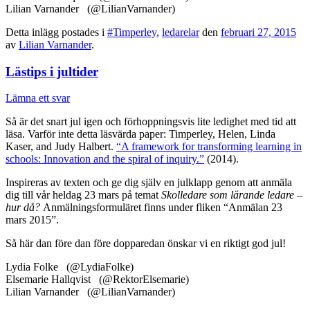
Lilian Varnander (@LilianVarnander)
Detta inlägg postades i
#Timperley
,
ledarelar
den
februari 27, 2015
av
Lilian Varnander
.
Lästips i jultider
Lämna ett svar
Så är det snart jul igen och förhoppningsvis lite ledighet med tid att
läsa. Varför inte detta läsvärda paper: Timperley, Helen, Linda
Kaser, and Judy Halbert.
“A framework for transforming learning in
schools: Innovation and the spiral of inquiry.”
(2014).
Inspireras av texten och ge dig själv en julklapp genom att anmäla
dig till vår heldag 23 mars på temat
Skolledare som lärande ledare –
hur då?
Anmälningsformuläret finns under fliken “Anmälan 23
mars 2015”.
Så här dan före dan före dopparedan önskar vi en riktigt god jul!
Lydia Folke (@LydiaFolke)
Elsemarie Hallqvist (@RektorElsemarie)
Lilian Varnander (@LilianVarnander)