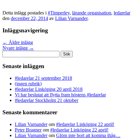
Detta inlägg postades i
#Timperley
,
lärande organisation
,
ledarelar
den
december 22, 2014
av
Lilian Varnander
.
Inläggsnavigering
←
Äldre inlägg
Nyare inlägg
→
Sök
efter:
Senaste inläggen
#ledarelar 21 september 2018
(ingen rubrik)
#ledarelar Linköping 20 april 2018
Vi har beslutat att flytta fram höstens #ledarelar
#ledarelar Stockholm 21 oktober
Senaste kommentarer
Lilian Varnander
om
#ledarelar Linköping 22 april!
Peter Bragner
om
#ledarelar Linköping 22 april!
Lilian Varnander
om
Glöm inte bort att komma ihåg…