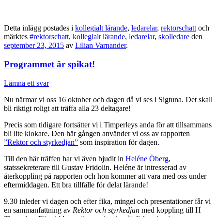
Detta inlägg postades i
kollegialt lärande
,
ledarelar
,
rektorschatt
och
märktes
#rektorschatt
,
kollegialt lärande
,
ledarelar
,
skolledare
den
september 23, 2015
av
Lilian Varnander
.
Programmet är spikat!
Lämna ett svar
Nu närmar vi oss 16 oktober och dagen då vi ses i Sigtuna. Det skall
bli riktigt roligt att träffa alla 23 deltagare!
Precis som tidigare fortsätter vi i Timperleys anda för att tillsammans
bli lite klokare. Den här gången använder vi oss av rapporten
”Rektor och styrkedjan”
som inspiration för dagen.
Till den här träffen har vi även bjudit in
Heléne Öberg
,
statssekreterare till Gustav Fridolin. Heléne är intresserad av
återkoppling på rapporten och hon kommer att vara med oss under
eftermiddagen. Ett bra tillfälle för delat lärande!
9.30 inleder vi dagen och efter fika, mingel och presentationer får vi
en sammanfattning av
Rektor och styrkedjan
med koppling till H