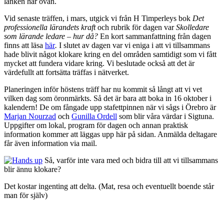
länken här ovan.
Vid senaste träffen, i mars, utgick vi från H Timperleys bok
Det
professionella lärandets kraft
och rubrik för dagen var
Skolledare
som lärande ledare – hur då?
En kort sammanfattning från dagen
finns att läsa
här
.
I slutet av dagen var vi eniga i att vi tillsammans
hade blivit något klokare kring en del områden samtidigt som vi fått
mycket att fundera vidare kring. Vi beslutade också att det är
värdefullt att fortsätta träffas i nätverket.
Planeringen inför höstens träff har nu kommit så långt att vi vet
vilken dag som öronmärkts. Så det är bara att boka in 16 oktober i
kalendern! De om fångade upp stafettpinnen när vi sågs i Örebro är
Marjan Nourzad
och
Gunilla Ordell
som blir våra värdar i Sigtuna.
Uppgifter om lokal, program för dagen och annan praktisk
information kommer att läggas upp här på sidan. Anmälda deltagare
får även information via mail.
Så, varför inte vara med och bidra till att vi tillsammans
blir ännu klokare?
Det kostar ingenting att delta. (Mat, resa och eventuellt boende står
man för själv)