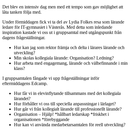
Det blev en intensiv dag men med ett tempo som gav möjlighet att
låta tanken följa med.
Under förmiddagen fick vi ta del av Lydia Folkes resa som lärande
ledare för IT-gymnasiet i Västerås. Med detta som inledande
inspiration kastade vi oss ut i gruppsamtal med utgångspunkt från
dagens frågeställningar.
Hur kan jag som rektor främja och delta i lärares lärande och
utveckling?
Min skolas kollegiala lärande: Organisation? Ledning?
Hur arbeta med engagemang, lärande och välbefinnande i min
klass?
I gruppsamtalen fångade vi upp frågeställningar inför
eftermiddagens Edcamp.
Hur får vi in elevinflytande tillsammans med det kollegiala
lärandet?
Hur förhåller vi oss till speciella anpassningar i lärlaget?
Hur går vi från kollegialt lärande till professionellt lärande?
Organisation – Hjälp! *hållbart ledarskap *friskhet i
organisationen *förebyggande
Hur kan vi använda medarbetarsamtalen för reell utveckling?