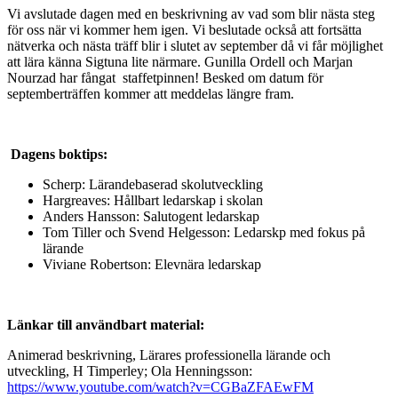
Vi avslutade dagen med en beskrivning av vad som blir nästa steg
för oss när vi kommer hem igen. Vi beslutade också att fortsätta
nätverka och nästa träff blir i slutet av september då vi får möjlighet
att lära känna Sigtuna lite närmare. Gunilla Ordell och Marjan
Nourzad har fångat staffetpinnen! Besked om datum för
septemberträffen kommer att meddelas längre fram.
Dagens boktips:
Scherp: Lärandebaserad skolutveckling
Hargreaves: Hållbart ledarskap i skolan
Anders Hansson: Salutogent ledarskap
Tom Tiller och Svend Helgesson: Ledarskp med fokus på
lärande
Viviane Robertson: Elevnära ledarskap
Länkar till användbart material:
Animerad beskrivning, Lärares professionella lärande och
utveckling, H Timperley; Ola Henningsson:
https://www.youtube.com/watch?v=CGBaZFAEwFM