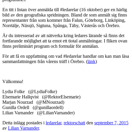
En titt i listan över anmälda till #ledarelar (16 oktober) ger en härlig
bild av den geografiska spridningen. Bland de som anmält sig finns
representanter från som kommer från Falun, Göteborg, Linköping,
Norrtälje, Nässjö, Sigtuna, Spånga, Täby, Västerås och Örebro.
Är du intresserad av att nätverka kring ledares lärande så finns det
fortfarande möjlighet att ta emot ett tiotal anmälningar. I fliken ovan
finns preliminärt program och formulär för anmälan.
För att få en uppfattning om vad #ledarelar handlar om kan man läsa
sammanfattningen från vårens träff i Örebro. (
länk
)
Välkomna!
Lydia Folke (@LydiaFolke)
Elsemarie Hallqvist (@RektorElsemarie)
Marjan Nourzad (@MNourzad)
Gunilla Ordell (@gunillaordell)
Lilian Varnander (@LilianVarnander)
Detta inlägg postades i
ledarelar
,
rektorschatt
den
september 7, 2015
av
Lilian Varnander
.