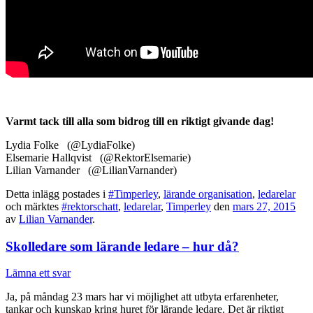
Varmt tack till alla som bidrog till en riktigt givande dag!
Lydia Folke (@LydiaFolke)
Elsemarie Hallqvist (@RektorElsemarie)
Lilian Varnander (@LilianVarnander)
Detta inlägg postades i
#Timperley
,
lärande organisation
,
ledarelar
och märktes
#rektorschatt
,
ledarelar
,
Timperley
den
mars 27, 2015
av
Lilian Varnander
.
Skolledare som lärande ledare – hur då?
Lämna ett svar
Ja, på måndag 23 mars har vi möjlighet att utbyta erfarenheter,
tankar och kunskap kring huret för lärande ledare. Det är riktigt