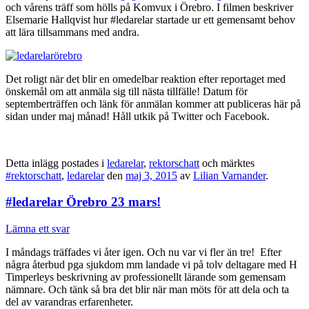
och vårens träff som hölls på Komvux i Örebro. I filmen beskriver
Elsemarie Hallqvist hur #ledarelar startade ur ett gemensamt behov
att lära tillsammans med andra.
Det roligt när det blir en omedelbar reaktion efter reportaget med
önskemål om att anmäla sig till nästa tillfälle! Datum för
septemberträffen och länk för anmälan kommer att publiceras här på
sidan under maj månad! Håll utkik på Twitter och Facebook.
Detta inlägg postades i
ledarelar
,
rektorschatt
och märktes
#rektorschatt
,
ledarelar
den
maj 3, 2015
av
Lilian Varnander
.
#ledarelar Örebro 23 mars!
Lämna ett svar
I måndags träffades vi åter igen. Och nu var vi fler än tre! Efter
några återbud pga sjukdom mm landade vi på tolv deltagare med H
Timperleys beskrivning av professionellt lärande som gemensam
nämnare. Och tänk så bra det blir när man möts för att dela och ta
del av varandras erfarenheter.