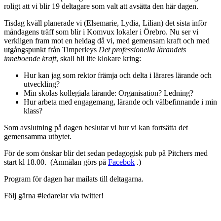
roligt att vi blir 19 deltagare som valt att avsätta den här dagen.
Tisdag kväll planerade vi (Elsemarie, Lydia, Lilian) det sista inför
måndagens träff som blir i Komvux lokaler i Örebro. Nu ser vi
verkligen fram mot en heldag då vi, med gemensam kraft och med
utgångspunkt från Timperleys
Det professionella lärandets
inneboende kraft
, skall bli lite klokare kring:
Hur kan jag som rektor främja och delta i lärares lärande och
utveckling?
Min skolas kollegiala lärande: Organisation? Ledning?
Hur arbeta med engagemang, lärande och välbefinnande i min
klass?
Som avslutning på dagen beslutar vi hur vi kan fortsätta det
gemensamma utbytet.
För de som önskar blir det sedan pedagogisk pub på Pitchers med
start kl 18.00. (Anmälan görs på
Facebok
.)
Program för dagen har mailats till deltagarna.
Följ gärna #ledarelar via twitter!