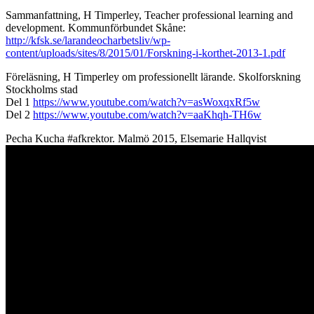
Sammanfattning, H Timperley, Teacher professional learning and
development. Kommunförbundet Skåne:
http://kfsk.se/larandeocharbetsliv/wp-
content/uploads/sites/8/2015/01/Forskning-i-korthet-2013-1.pdf
Föreläsning, H Timperley om professionellt lärande. Skolforskning
Stockholms stad
Del 1
https://www.youtube.com/watch?v=asWoxqxRf5w
Del 2
https://www.youtube.com/watch?v=aaKhqh-TH6w
Pecha Kucha #afkrektor. Malmö 2015, Elsemarie Hallqvist