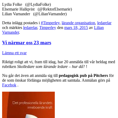
Lydia Folke (@LydiaFolke)
Elsemarie Hallqvist (@RektorElsemarie)
Lilian Varnander (@LilianVarnander)
Detta inlägg postades i
#Timperley
,
lärande organisation
,
ledarelar
och märktes
ledarelar
,
Timperley
den
mars 18, 2015
av
Lilian
Varnander
.
Vi närmar oss 23 mars
Lämna ett svar
Riktigt roligt att vi, fram till idag, har 20 anmälda till vår heldag med
rubriken
Skolledare som lärande ledare – hur då
? !
Nu går det även att anmäla sig till
pedagogisk pub på Pitchers
för
de som önskar förlänga möjligheten att samtala. Anmälan görs på
Facebok
.