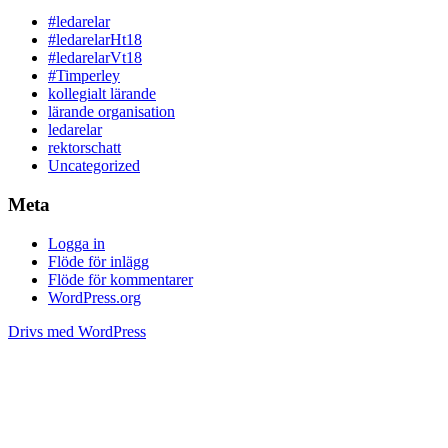
#ledarelar
#ledarelarHt18
#ledarelarVt18
#Timperley
kollegialt lärande
lärande organisation
ledarelar
rektorschatt
Uncategorized
Meta
Logga in
Flöde för inlägg
Flöde för kommentarer
WordPress.org
Drivs med WordPress