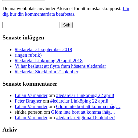
Denna webbplats använder Akismet för att minska skräppost.
Lär
dig hur din kommentardata bearbetas
.
Sök
efter:
Senaste inläggen
#ledarelar 21 september 2018
(ingen rubrik)
#ledarelar Linköping 20 april 2018
Vi har beslutat att flytta fram höstens #ledarelar
#ledarelar Stockholm 21 oktober
Senaste kommentarer
Lilian Varnander
om
#ledarelar Linköping 22 april!
Peter Bragner
om
#ledarelar Linköping 22 april!
Lilian Varnander
om
Glöm inte bort att komma ihåg…
sirkka persson
om
Glöm inte bort att komma ihåg…
Lilian Varnander
om
#ledarelar Sigtuna 16 oktober!
Arkiv