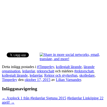
Detta inlägg postades i
#Timperley
,
kollegialt lärande
,
lärande
organisation
,
ledarelar
,
rektorschatt
och märktes
#rektorschatt
,
kollegialt lärande
,
ledarelar
,
Rektor och styrkedjan
,
skolledare
,
Timperley
den
oktober 17, 2015
av
Lilian Varnander
.
Inläggsnavigering
←
Axplock 1 från #ledarelar Sigtuna 2015
#ledarelar Linköping 22
april!
→